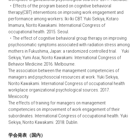
・Effects of the program based on cognitive behavioral 
therapy(CBT) interventions on improving work engagement and 
performance among workers: Iki-Iki CBT. Yuki Sekiya, Kotaro 
Imamura, Norito Kawakami. International Congress of 
occupational health. 2015. Seoul.
・The effect of cognitive behavioral group therapy on improving 
psychosomatic symptoms associated with radiation stress among 
mothers in Fukushima, Japan: a randomized controlled trial.　Yuki 
Sekiya, Yumi Asai, Norito Kawakami. International Congress of 
Behavior Medicine.2016. Melbourne.
The association between the management competencies of 
managers and psychosocial resources at work. Yuki Sekiya, 
Norito Kawakami. International Congress of occupational health 
workplace organizational psychological sources. 2017. 
Mexicocity.
The effects of training for managers on management 
competencies on improvement of work engagement of their 
subordinates. International Congress of occupational health. Yuki 
Sekiya, Norito Kawakami. 2018. Dublin.
学会発表（国内）