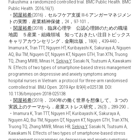
Fukushima: a randomized controlled trial. BMC Public Health. BMC 
Public Health. 2016;16(1).
・
関屋裕希
(2016)．セルフケア支援 III‐6 アンガーマネジメン
トの実際．産業精神保健，24，97-101．
・
関屋裕希
(2018)．臨床心理学　公認心理師のための職場
地図　５産業・組織領域　知っておきたい注目トピックス
キャリアカウンセリング．金剛出版，18(4)，439-440．
Imamura K, Tran TTT, Nguyen HT, Kuribayashi K, Sakuraya A, Nguyen 
AQ, Bui TM, Nguyen QT, Nguyen KT, Nguyen GTH, Tran XTN, Truong 
TQ, Zhang MWB, Minas H, 
Sekiya Y
, Sasaki N, Tsutsumi A, Kawakami 
N. Effects of two types of smartphone-based stress management 
programmes on depressive and anxiety symptoms among 
hospital nurses in Vietnam: a protocol for three-arm randomised 
controlled trial. BMJ Open. 2019 Apr 8;9(4):e025138. DOI: 
10.1136/bmjopen-2018-025138.
・
関屋裕希
(2019)． 2040年の働く世界を想像して、３つの
実践上のテーマから．産業ストレス研究，26(3)，289-290．
・Imamura K, Tran TTT, Nguyen HT, Kuribayashi K, Sakuraya A, 
Nguyen AQ, Bui TM, Nguyen QT, Nguyen KT, Nguyen GTH, Tran XTN, 
Truong TQ, Zhang MWB, Minas H8, 
Sekiya Y
, Sasaki N, Tsutsumi A, 
Kawakami N. Effects of two types of smartphone-based stress 
management programmes on depressive and anxiety symptoms 