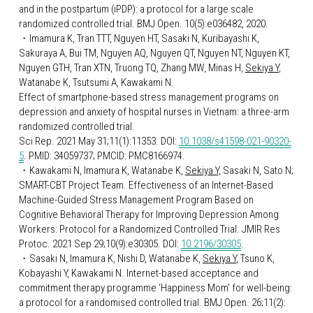
and in the postpartum (iPDP): a protocol for a large scale 
randomized controlled trial. BMJ Open. 10(5):e036482, 2020.
・
Imamura K, Tran TTT, Nguyen HT, Sasaki N, Kuribayashi K, 
Sakuraya A, Bui TM, Nguyen AQ, Nguyen QT, Nguyen NT, Nguyen KT, 
Nguyen GTH, Tran XTN, Truong TQ, Zhang MW, Minas H, 
Sekiya Y
, 
Watanabe K, Tsutsumi A, Kawakami N.
Effect of smartphone-based stress management programs on 
depression and anxiety of hospital nurses in Vietnam: a three-arm 
randomized controlled trial.
Sci Rep. 2021 May 31;11(1):11353. DOI: 
10.1038/s41598-021-90320-
5
. PMID: 34059737; PMCID: PMC8166974.
・
Kawakami N, Imamura K, Watanabe K, 
Sekiya Y,
 Sasaki N, Sato N; 
SMART-CBT Project Team. Effectiveness of an Internet-Based 
Machine-Guided Stress Management Program Based on 
Cognitive Behavioral Therapy for Improving Depression Among 
Workers: Protocol for a Randomized Controlled Trial. JMIR Res 
Protoc. 2021 Sep 29;10(9):e30305. DOI: 
10.2196/30305
.
・
Sasaki N, Imamura K, Nishi D, Watanabe K, 
Sekiya Y
, Tsuno K, 
Kobayashi Y, Kawakami N. Internet-based acceptance and 
commitment therapy programme ‘Happiness Mom’ for well-being: 
a protocol for a randomised controlled trial. BMJ Open. 26;11(2): 