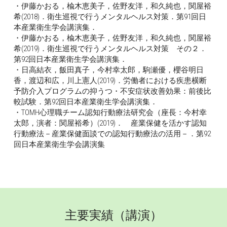
・伊藤かおる，楡木恵美子，佐野友洋，和久純也，関屋裕
希(2018)．衛生巡視で行うメンタルヘルス対策．第91回日
本産業衛生学会講演集．
・伊藤かおる，楡木恵美子，佐野友洋，和久純也，関屋裕
希(2019)．衛生巡視で行うメンタルヘルス対策　その２．
第92回日本産業衛生学会講演集．
・日高結衣，飯田真子，今村幸太郎，駒瀬優，櫻谷明日
香，渡辺和広，川上憲人(2019)．労働者における疾患横断
予防介入プログラムの抑うつ・不安症状改善効果：前後比
較試験．第92回日本産業衛生学会講演集．
・TOMH心理職チーム認知行動療法研究会（座長：今村幸
太郎，演者：関屋裕希）(2019)．　産業保健を活かす認知
行動療法－産業保健面談での認知行動療法の活用－．第92
回日本産業衛生学会講演集
主要実績（講演）