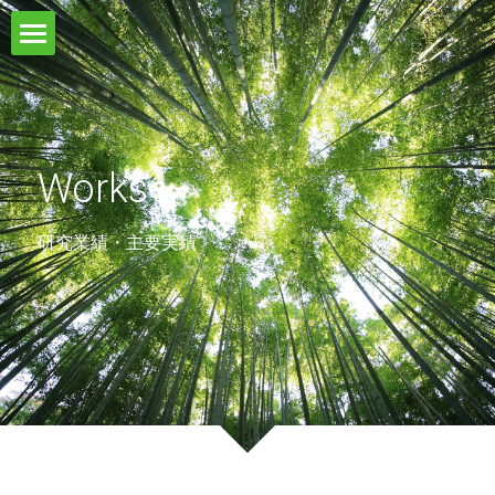
×
ブログカテゴリー
ホーム
すべてのカテゴリ
News
Works
Features
Services
研究業績・主要実績
Works
Profile
Psychological Eyes
Books
Contact Us