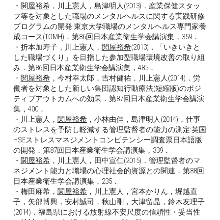
・
関屋裕希
，川上憲人，島津明人(2013)．産業保健スタッ
フ等を対象とした職場のメンタルヘルスに関する実践研修
プログラムの開発:東京大学職場のメンタルヘルス専門家養
成コース(TOMH)．第86回日本産業衛生学会講演集，359．
・折本加寿子，川上憲人，
関屋裕希
(2013)．「いきいきと
した職場づくり」を目指した参加型職場環境改善の取り組
み．第86回日本産業衛生学会講演集，485．
・
関屋裕希
，今村幸太郎，吉村健祐，川上憲人(2014)．労
働者を対象とした新しい集団認知行動療法(短縮版)のポジ
ティブアウトカムへの効果．第87回日本産業衛生学会講演
集，400．
・川上憲人，
関屋裕希
，小林由佳，島津明人(2014)．仕事
のストレスを予防し軽減する管理監督者の能力の測定:英国
HSEストレスマネジメントコンピテンシー調査票日本語版
の開発．第87回日本産業衛生学会講演集，339．
・
関屋裕希
，川上憲人，田中宣仁(2015)．管理監督者のマ
ネジメント能力と職場の心理社会的資源との関連．第88回
日本産業衛生学会講演集，235．
・梅田麻希，
関屋裕希
，川上憲人，宮本かりん，堀越直
子，矢部博興，安村誠司，秋山剛，大津留晶，鈴木友理子
(2014)．福島県における放射線不安尺度の信頼性・妥当性