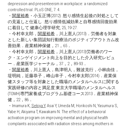
depression and presenteeism in workplace: a randomized 
controlled trial. PLoS ONE, 7. 4.
・
関屋裕希
・小玉正博(2012). 怒り感情生起後の対処として
の見返しと仕返し : 怒り感情低減効果と自尊感情回復効果
に着目して 健康心理学研究, 25, 19-27.
・今村幸太郎，
関屋裕希
，川上憲人(2013)．労働者を対象
とした新しい集団認知行動療法のポジティブアウトカム改
善効果．産業精神保健，21，65．
・今村幸太郎，
関屋裕希
，川上憲人(2013)労働者のワー
ク・エンゲイジメント向上を目的とした介入研究レビュ
ー．産業医学ジャーナル，37，2，89-93．
・
関屋裕希
，川上憲人，島津明人，難波克行，小林由佳，
堤明純，近藤恭子，峰山幸子，今村幸太郎(2014)．産業保
健スタッフ等を対象とした職場のメンタルヘルスに関する
実践研修の内容と満足度:東京大学職場のメンタルヘルス
(TOMH)専門家養成プログラム基礎コース2013．産業精神保
健，22，86．
・Imamura K, 
Sekiya Y
, Asai Y, Umeda M, Horikoshi N, Yasumura S, 
Yabe H, Akiyama T, Kawakami N. The effect of a behavioral 
activation program on improving mental and physical health 
complaints associated with radiation stress among mothers in 