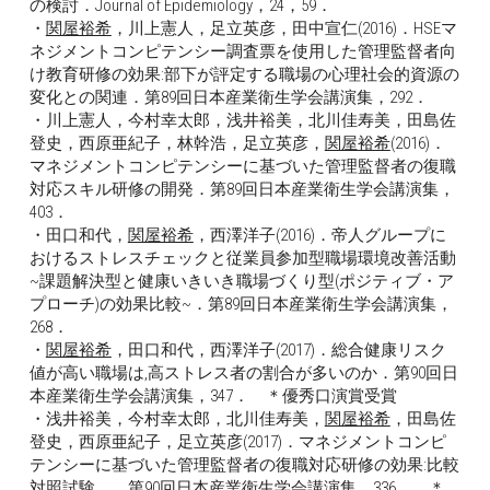
の検討．Journal of Epidemiology，24，59．
・
関屋裕希
，川上憲人，足立英彦，田中宣仁(2016)．HSEマ
ネジメントコンピテンシー調査票を使用した管理監督者向
け教育研修の効果:部下が評定する職場の心理社会的資源の
変化との関連．第89回日本産業衛生学会講演集，292．
・川上憲人，今村幸太郎，浅井裕美，北川佳寿美，田島佐
登史，西原亜紀子，林幹浩，足立英彦，
関屋裕希
(2016)．
マネジメントコンピテンシーに基づいた管理監督者の復職
対応スキル研修の開発．第89回日本産業衛生学会講演集，
403．
・田口和代，
関屋裕希
，西澤洋子(2016)．帝人グループに
おけるストレスチェックと従業員参加型職場環境改善活動
~課題解決型と健康いきいき職場づくり型(ポジティブ・ア
プローチ)の効果比較~．第89回日本産業衛生学会講演集，
268．
・
関屋裕希
，田口和代，西澤洋子(2017)．総合健康リスク
値が高い職場は,高ストレス者の割合が多いのか．第90回日
本産業衛生学会講演集，347．　＊優秀口演賞受賞
・浅井裕美，今村幸太郎，北川佳寿美，
関屋裕希
，田島佐
登史，西原亜紀子，足立英彦(2017)．マネジメントコンピ
テンシーに基づいた管理監督者の復職対応研修の効果:比較
対照試験．．第90回日本産業衛生学会講演集，336．　＊