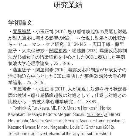
研究業績
Mindfulness
学術論文
・
関屋裕希
・小玉正博 (2012). 怒り感情喚起後の見返し対処
が対人適応に与える影響の検討　～仕返し対処との比較か
ら～ ヒューマン・ケア研究, 13, 134-145. ・広田千織・藤里
紘子・大久保智紗・
関屋裕希
・堀越勝 (2009). 曝露反応抑制
法が16歳女子の汚染強迫を中心としたOCDに奏功した事例 
筑波大学心理学論集，23，3-16．
・藤里紘子・
関屋裕希
 (2010). 曝露反応抑制法が16歳女子の
汚染強迫を中心としたOCDに奏功した事例② 筑波大学心理
学論集，25，3-16．
・
関屋裕希
・小玉正博 (2011). 人が見返し対処を行う状況要
因の検討－怒り感情喚起後の対処として，仕返し対処との
比較から－ 筑波大学心理学研究，41，83-89．
・Toshiaki A Furukawa, MD, PhD; Masaru Horikoshi; Norito 
Kawakami; Masayo Kadota; Megumi Sasaki; 
Yuki Sekiya
; Hiroki 
Hosogoshi; Masami Kashimura; Kenichi Asano; Hitomi Terashima; 
Kazunori Iwasa; Minoru Nagasaku; Louis C. Grothaus (2012). 
Telephone cognitive-behavioral therapy for subthreshold 