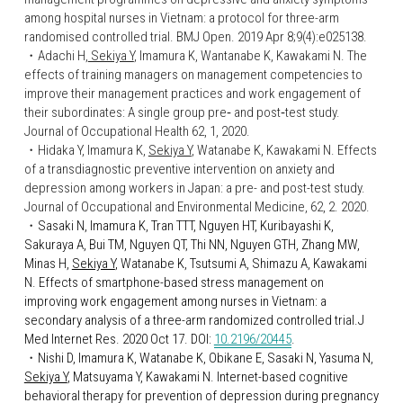
among hospital nurses in Vietnam: a protocol for three-arm 
randomised controlled trial. BMJ Open. 2019 Apr 8;9(4):e025138.
・Adachi H,
 Sekiya Y
, Imamura K, Wantanabe K, Kawakami N. The 
effects of training managers on management competencies to 
improve their management practices and work engagement of 
their subordinates: A single group pre‐ and post‐test study. 
Journal of Occupational Health 62, 1, 2020.
・Hidaka Y, Imamura K, 
Sekiya Y
, Watanabe K, Kawakami N. Effects 
of a transdiagnostic preventive intervention on anxiety and 
depression among workers in Japan: a pre- and post-test study. 
Journal of Occupational and Environmental Medicine, 62, 2. 2020.
・
Sasaki N, Imamura K, Tran TTT, Nguyen HT, Kuribayashi K, 
Sakuraya A, Bui TM, Nguyen QT, Thi NN, Nguyen GTH, Zhang MW, 
Minas H, 
Sekiya Y
, Watanabe K, Tsutsumi A, Shimazu A, Kawakami 
N. Effects of smartphone-based stress management on 
improving work engagement among nurses in Vietnam: a 
secondary analysis of a three-arm randomized controlled trial.J 
Med Internet Res. 2020 Oct 17. DOI: 
10.2196/20445
. 
・
Nishi D, Imamura K, Watanabe K, Obikane E, Sasaki N, Yasuma N, 
Sekiya Y
, Matsuyama Y, Kawakami N. Internet-based cognitive 
behavioral therapy for prevention of depression during pregnancy 