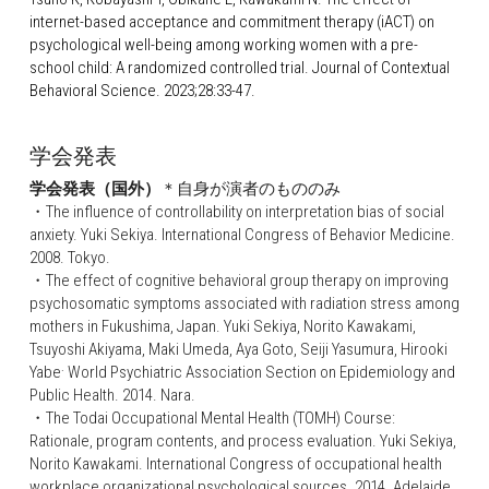
internet-based acceptance and commitment therapy (iACT) on 
psychological well-being among working women with a pre-
school child: A randomized controlled trial. Journal of Contextual 
Behavioral Science. 2023;28:33-47.
学会発表
学会発表（国外）
＊自身が演者のもののみ
・The influence of controllability on interpretation bias of social 
anxiety. Yuki Sekiya. International Congress of Behavior Medicine. 
2008. Tokyo.
・The effect of cognitive behavioral group therapy on improving 
psychosomatic symptoms associated with radiation stress among 
mothers in Fukushima, Japan. Yuki Sekiya, Norito Kawakami, 
Tsuyoshi Akiyama, Maki Umeda, Aya Goto, Seiji Yasumura, Hirooki 
. 
Yabe
World Psychiatric Association Section on Epidemiology and 
Public Health. 2014. Nara.
・The Todai Occupational Mental Health (TOMH) Course: 
Rationale, program contents, and process evaluation. Yuki Sekiya, 
Norito Kawakami. International Congress of occupational health 
workplace organizational psychological sources. 2014. Adelaide.