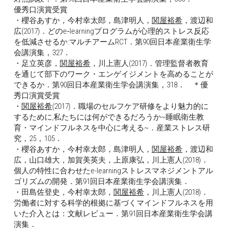
優秀口演賞受賞
・櫻谷あすか，今村幸太郎，島津明人，
関屋裕希
，渡辺和
広(2017)．どのe‐learningプログラムが心理的ストレス反応
を低減させるか:マルチアームRCT．第90回日本産業衛生学
会講演集，327．
・足立英彦，
関屋裕希
，川上憲人(2017)．管理監督者教育
を通じて部下のワーク・エンゲイジメントを高めることが
できるか．第90回日本産業衛生学会講演集，318．　＊優
秀口演賞受賞
・
関屋裕希
(2017)．職場のセルフケア研修をより魅力的に
するために,私たちには何ができるだろうか~睡眠衛生教
育・マインドフルネスを中心に考える~．産業ストレス研
究，25，105．
・櫻谷あすか，今村幸太郎，島津明人，
関屋裕希
，渡辺和
広，山口雄大，加賀美英夫，上原康弘，川上憲人(2018)．
個人の特性に合わせたe-learningストレスマネジメントアル
ゴリズムの開発．第91回日本産業衛生学会講演集．
・田島佐登史，今村幸太郎，
関屋裕希
，川上憲人(2018)．
労働者に対する科学的根拠に基づくマインドフルネスを用
いた介入とは：文献レビュー．第91回日本産業衛生学会講
演集．